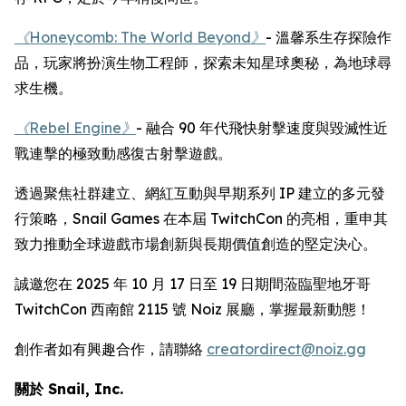
《Honeycomb: The World Beyond》
- 溫馨系生存探險作
品，玩家將扮演生物工程師，探索未知星球奧秘，為地球尋
求生機。
《Rebel Engine》
- 融合 90 年代飛快射擊速度與毀滅性近
戰連擊的極致動感復古射擊遊戲。
透過聚焦社群建立、網紅互動與早期系列 IP 建立的多元發
行策略，Snail Games 在本屆 TwitchCon 的亮相，重申其
致力推動全球遊戲市場創新與長期價值創造的堅定決心。
誠邀您在 2025 年 10 月 17 日至 19 日期間蒞臨聖地牙哥
TwitchCon 西南館 2115 號 Noiz 展廳，掌握最新動態！
創作者如有興趣合作，請聯絡
creatordirect@noiz.gg
關於 Snail, Inc.