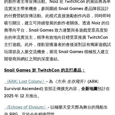
的創作者主導宣傳活動。Noiz 在 TwitchCon 的展區將為串
流實況主帶來機會，參與圍繞 Snail Games 產品陣容設計
的付費營銷宣傳活動。此模式直接激勵創作內容，同時即時
吸引關注，建立可持續發展的創作者關係。透過 Noiz 的任
務導向平台，Snail Games 致力連繫與各遊戲受眾高度契
合的串流實況主，精準有效地向目標受眾推廣 TwitchCon
主打遊戲。此外，僅歡迎獲邀者的會後派對設有獨家遊戲試
玩環節及人脈交流機會，展現 Snail Games 積極投入建立
開發商與網紅之間的深度連結。
Snail Games 於 TwitchCon 的主打產品：
《ARK: Lost Colony》
- 為
《方舟
:
生存飛升》
(ARK:
Survival Ascended)
首部正傳擴充內容，
全新地圖
預計在
2025 年 12 月推出。
《Echoes of Elysium》
- 以極樂天堂天際為舞台的飛船生
存 RPG，定於今年稍後問世。