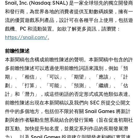
Snail, Inc. (Nasdaq: SNAL) 是一家全球領先的獨立開發商
和發行商，為世界各地的消費者提供互動數碼娛樂，擁有一
流的優質遊戲系列產品，設計可在各種平台上使用，包括遊
戲機、PC 和流動裝置。如欲了解更多資訊，請瀏覽：
https://snail.com/
。
前瞻性陳述
本新聞稿包含構成前瞻性陳述的聲明。本新聞稿中包含的許
多前瞻性陳述可以透過使用前瞻性詞語來識別，例如「預
期」、「相信」、「可以」、「期望」、「應該」、「計
劃」、「打算」、「可能」、「預測」、「繼續」、「估
計」和「潛力」，或這些術語的否定形式或其他類似表達。
前瞻性陳述出現在本新聞稿以及我們向 SEC 所提交公開文
件中的多個地方，包括但不限於有關 Snail Games 將新計
劃與創作者驅動生態系統結合的發行策略（旨在促進初期社
群互動、加快提升知名度，並奠定系列作品的長期發展潛
力），以及 Snail Games 投資建立與開發者和網紅實質連