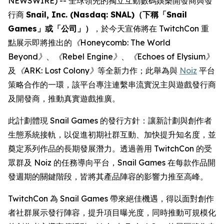
NEWSWIRE) -- 全球領先的獨立互動數碼娛樂開發商與發
行商
Snail, Inc. (Nasdaq: SNAL)（下稱「Snail
Games」或「公司」）
，於今天宣佈將在 TwitchCon 重
點展示即將推出的
《Honeycomb: The World
Beyond》
、
《Rebel Engine》
、
《Echoes of Elysium》
及
《ARK: Lost Colony》
等全新力作；此舉為與
Noiz
平台
策略合作的一環，該平台專注連繫串流實況主與遊戲發行商
及開發商，推動真實遊戲推廣。
此計劃體現 Snail Games 的發行方針：讓新計劃與創作者
生態系統接軌，以促進初期社群互動、加快提升知名度，並
奠定系列作品的長期發展潛力。透過善用 TwitchCon 的受
眾群及 Noiz 的任務導向平台，Snail Games 在每款作品開
發週期的關鍵階段，皆將其產品陣容的影響力推至高峰。
TwitchCon 為 Snail Games 帶來絕佳機遇，得以面對創作
者社群展示發行陣容，提升項目曝光度，同時推動可規模化