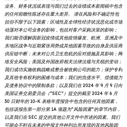
业务、财务状况或表现与我们过去的业绩或本新闻稿中包含
的任何前瞻性陈述存在重大差异。 潜在风险和不确定性包
括但不限于以下因素：区域性及全球性经济状况恶化或市场
动荡对本公司业务的影响，包括对客户采购决策的影响；
我们能否缓解因新冠疫情或其他疫情爆发、欧洲、亚洲及中
东地区战争与近期紧张局势或其他因素导致的自身及供应商
供应链中断；未来对公共卫生危机的应对措施及其影响；网
络安全风险；美国及外国政府相关法律法规与关税的变动；
我们成功实施收购战略或整合被收购公司的能力；保护专利
及其他专有权利的困难与成本；我们的负债水平、偿债能力
及债务协议中的限制条款；以及我们在 2024 年 9 月 9 日向
美国证券交易委员会（“SEC”）提交的截至 2024 年 6 月
30 日财年的 10-K 表格年度报告中包含的任何其他因素，
包括该报告第一部分第 1A 项题为“风险因素”的章节内容，
以及我们在 SEC 提交的其他公开文件中所述的因素。我们
可能会不时在未来的申报文件种列出所发现的其他风险因