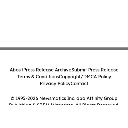
About
Press Release Archive
Submit Press Release
Terms & Conditions
Copyright/DMCA Policy
Privacy Policy
Contact
© 1995-2026 Newsmatics Inc. dba Affinity Group
Publishing & STEM Minnesota. All Rights Reserved.
Cookie Settings / Your Privacy Choices